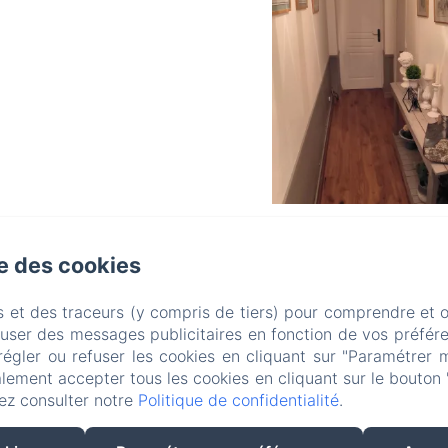
Les 2 Brigards
se des cookies
que de confidentialité
Informations légales
Informations sur les c
s et des traceurs (y compris de tiers) pour comprendre et 
1089 Rte des Pins, MONESTIER, 24240, France
fuser des messages publicitaires en fonction de vos préfére
les2brigards@hotmail.com
régler ou refuser les cookies en cliquant sur "Paramétrer 
06 31 64 99 37
lement accepter tous les cookies en cliquant sur le bouton 
05 53 57 78 69
ez consulter notre
Politique de confidentialité
.