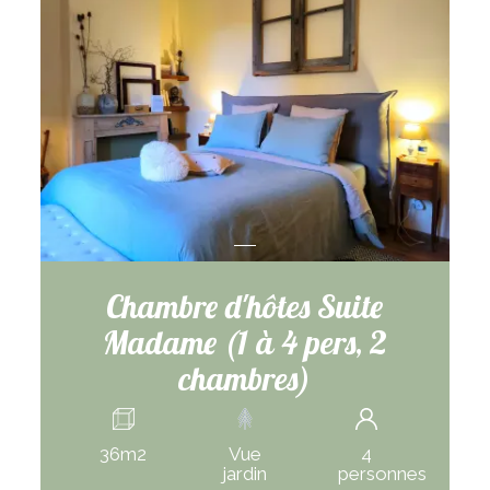
Chambre d'hôtes Suite
Madame (1 à 4 pers, 2
chambres)
36m2
Vue
4
jardin
personnes