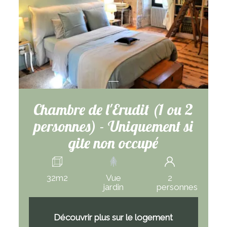
Chambre de l'Erudit (1 ou 2
personnes) - Uniquement si
gite non occupé
32m2
Vue
2
jardin
personnes
Découvrir plus sur le logement