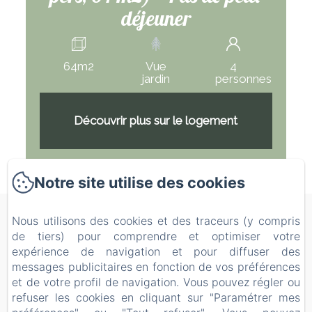
déjeuner
64m2
Vue
4
jardin
personnes
Découvrir plus sur le logement
Notre site utilise des cookies
Les 2 Brigards
Nous utilisons des cookies et des traceurs (y compris
de tiers) pour comprendre et optimiser votre
Politique de confidentialité
Informations légales
expérience de navigation et pour diffuser des
Informations sur les cookies
messages publicitaires en fonction de vos préférences
1089 Rte des Pins, MONESTIER, 24240, France
et de votre profil de navigation. Vous pouvez régler ou
les2brigards@hotmail.com
refuser les cookies en cliquant sur "Paramétrer mes
06 31 64 99 37