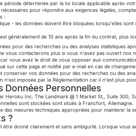
ériode déterminée par la loi locale applicable après vot
 nécessaires pour répondre aux exigences légales, comptab
s :
lique - les données doivent être bloquées lorsqu'elles sont
 est généralement de 10 ans après la fin du contrat, plus l
es pour des recherches ou des analyses statistiques apr
ne vous contacterons plus si vous n'avez pas ouvert nos n
, car vous avez le droit de vous opposer aux communicati
ué sur cette page et notifié par e-mail en cas de changeme
 conserver vos données pour des recherches ou des analys
'est imposée par la Réglementation car il n'est plus possibl
s Données Personnelles
r Heroku Inc. The Landmark @ 1 Market St., Suite 300, Sa
nelles sont stockées sont situés à Francfort, Allemagne.
 des mesures techniques appropriées pour maintenir la s
ts ?
 être donné clairement et sans ambiguïté. Lorsque vous ac