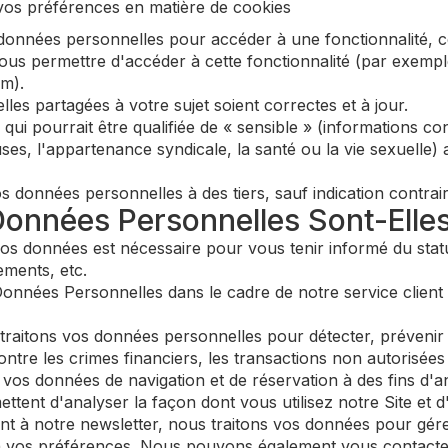
os préférences en matière de cookies
données personnelles pour accéder à une fonctionnalité, 
vous permettre d'accéder à cette fonctionnalité (par exempl
m).
lles partagées à votre sujet soient correctes et à jour.
i pourrait être qualifiée de « sensible » (informations conc
euses, l'appartenance syndicale, la santé ou la vie sexuelle
onnées personnelles à des tiers, sauf indication contraire 
Données Personnelles Sont-Elles
os données est nécessaire pour vous tenir informé du statu
ements, etc.
onnées Personnelles dans le cadre de notre service clie
raitons vos données personnelles pour détecter, prévenir e
ntre les crimes financiers, les transactions non autorisées 
vos données de navigation et de réservation à des fins d'an
ent d'analyser la façon dont vous utilisez notre Site et d'
t à notre newsletter, nous traitons vos données pour gér
n vos préférences. Nous pouvons également vous contacter 