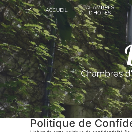
CHAMBRES
FR
ACCUEIL
D'HÔTES
Chambres d'
Politique de Confide