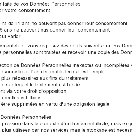
era faite de vos Données Personnelles
er votre consentement
ins de 14 ans ne peuvent pas donner leur consentement
15 ans ne peuvent pas donner leur consentement
ut varier
mentation, vous disposez des droits suivants sur vos Don
s personnelles sont traitées et recevoir une copie des Do
orrection de Données Personnelles inexactes ou incomplète
onnelles si l'un des motifs légaux est rempli :
plus nécessaires aux fins du traitement
t sur lequel le traitement est fondé
t via votre droit d'opposition
nelles est illicite
être supprimées en vertu d'une obligation légale
s Données Personnelles
ession dans le contexte d'un traitement illicite, mais exige
lus utilisées par nos services mais le stockage est nécess