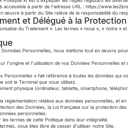
a « Politique ») est d'expliquer les règles régissant les dive
b accessible à partir de l'adresse URL : https://www.les2bri
 œuvre à partir du Site relève de la responsabilité du res
ement et Délégué à la Protectio
onsable du Traitement ». Les termes « nous », « notre » et «
ique
s Données Personnelles, nous mettons tout en œuvre pour 
ur l'origine et l'utilisation de vos Données Personnelles et 
es Personnelles » fait référence à toutes les données qui 
e soit le Terminal que vous utilisez.
pement physique (ordinateur, tablette, smartphone, téléphone
 la réglementation relative aux données personnelles, et e
ction des Données, la Loi française sur la protection des 
données personnelles.
 les termes de cette Politique dans leur intégralité.
ermes, vous êtes libre de cesser d'utiliser notre Site.