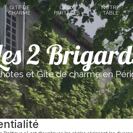
GITE DE
LIEUX
NOTRE
CHARME
PARTAGÉS
TABLE
Les 2 Brigard
hôtes et Gite de charme en Péri
ntialité