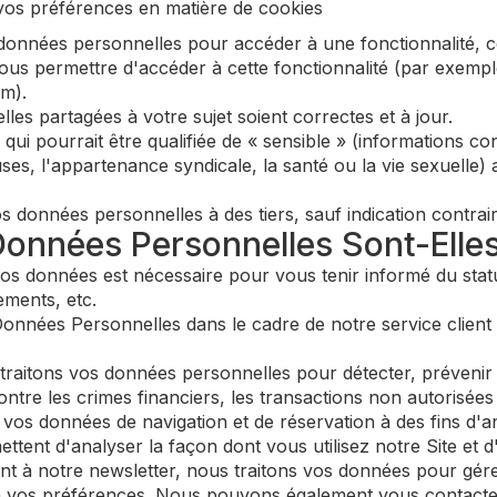
os préférences en matière de cookies
données personnelles pour accéder à une fonctionnalité, 
vous permettre d'accéder à cette fonctionnalité (par exempl
m).
lles partagées à votre sujet soient correctes et à jour.
i pourrait être qualifiée de « sensible » (informations conc
euses, l'appartenance syndicale, la santé ou la vie sexuelle
onnées personnelles à des tiers, sauf indication contraire 
Données Personnelles Sont-Elles
os données est nécessaire pour vous tenir informé du statu
ements, etc.
onnées Personnelles dans le cadre de notre service clie
raitons vos données personnelles pour détecter, prévenir e
ntre les crimes financiers, les transactions non autorisées 
vos données de navigation et de réservation à des fins d'an
ent d'analyser la façon dont vous utilisez notre Site et d'
t à notre newsletter, nous traitons vos données pour gér
n vos préférences. Nous pouvons également vous contacter 