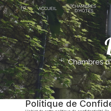
CHAMBRES
FR
ACCUEIL
D'HÔTES
Chambres d'
Politique de Confide