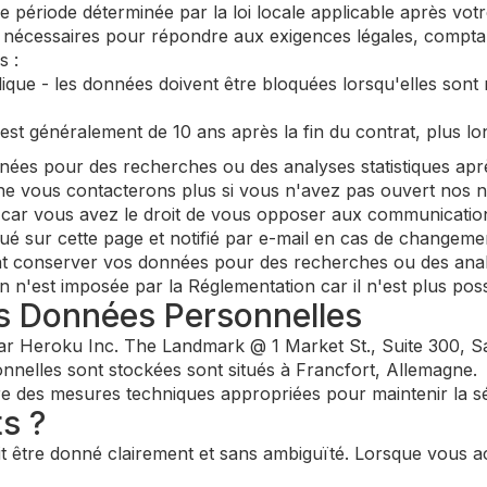
ériode déterminée par la loi locale applicable après vot
 nécessaires pour répondre aux exigences légales, comptab
s :
lique - les données doivent être bloquées lorsqu'elles sont
 est généralement de 10 ans après la fin du contrat, plus l
es pour des recherches ou des analyses statistiques apr
ne vous contacterons plus si vous n'avez pas ouvert nos n
, car vous avez le droit de vous opposer aux communicati
ué sur cette page et notifié par e-mail en cas de changeme
 conserver vos données pour des recherches ou des analys
'est imposée par la Réglementation car il n'est plus possibl
s Données Personnelles
r Heroku Inc. The Landmark @ 1 Market St., Suite 300, Sa
nelles sont stockées sont situés à Francfort, Allemagne.
 des mesures techniques appropriées pour maintenir la s
ts ?
 être donné clairement et sans ambiguïté. Lorsque vous ac