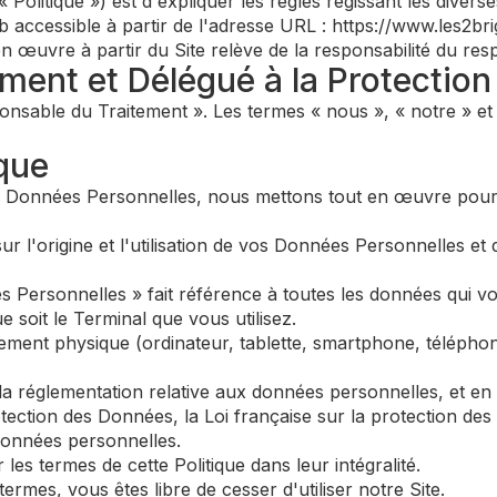
a « Politique ») est d'expliquer les règles régissant les dive
b accessible à partir de l'adresse URL : https://www.les2bri
 œuvre à partir du Site relève de la responsabilité du res
ement et Délégué à la Protectio
onsable du Traitement ». Les termes « nous », « notre » et «
ique
s Données Personnelles, nous mettons tout en œuvre pour 
ur l'origine et l'utilisation de vos Données Personnelles et 
es Personnelles » fait référence à toutes les données qui 
e soit le Terminal que vous utilisez.
pement physique (ordinateur, tablette, smartphone, téléphone
 la réglementation relative aux données personnelles, et e
ction des Données, la Loi française sur la protection des 
données personnelles.
 les termes de cette Politique dans leur intégralité.
ermes, vous êtes libre de cesser d'utiliser notre Site.