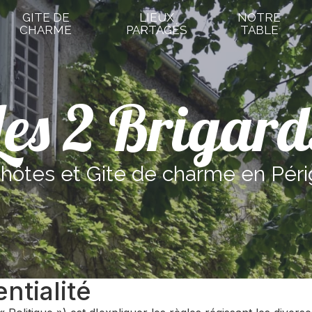
GITE DE
LIEUX
NOTRE
CHARME
PARTAGÉS
TABLE
Les 2 Brigard
hôtes et Gite de charme en Péri
ntialité