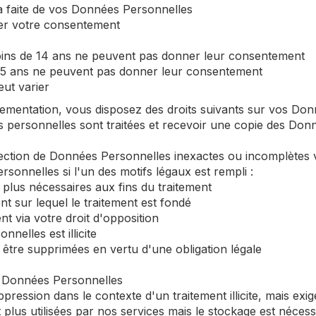
era faite de vos Données Personnelles
er votre consentement
ins de 14 ans ne peuvent pas donner leur consentement
15 ans ne peuvent pas donner leur consentement
ut varier
mentation, vous disposez des droits suivants sur vos Don
s personnelles sont traitées et recevoir une copie des Do
orrection de Données Personnelles inexactes ou incomplète
onnelles si l'un des motifs légaux est rempli :
plus nécessaires aux fins du traitement
t sur lequel le traitement est fondé
t via votre droit d'opposition
nelles est illicite
être supprimées en vertu d'une obligation légale
s Données Personnelles
ession dans le contexte d'un traitement illicite, mais exige
lus utilisées par nos services mais le stockage est nécess